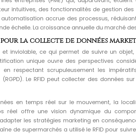
nnes entreprises (PME) qui, auparavant, étaient 
ateur intuitives, des fonctionnalités de gestion des
e automatisation accrue des processus, réduisan
rande échelle. La croissance annuelle du marché des
 pour la collecte de données market
 et inviolable, ce qui permet de suivre un obje
entification unique ouvre des perspectives cons
t en respectant scrupuleusement les impératifs
ur (RGPD). Le RFID peut collecter des données su
es en temps réel sur le mouvement, la localisat
ps réel offre une vision dynamique du comport
dapter les stratégies marketing en conséquence,
aîne de supermarchés a utilisé le RFID pour suivre