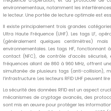
fréquence d’opération, et du protocole de co
environnementaux, notamment les interférences é
le lecteur. Une portée de lecture optimale est es
Il existe principalement trois grandes catégori
Ultra Haute Fréquence (UHF). Les tags LF, opé
(généralement quelques centimètres) mais s
environnementales. Les tags HF, fonctionnant 
contact (NFC), de contrôle d’accès sécurisé, 
fréquences allant de 860 à 960 MHz, offrent un
simultanée de plusieurs tags (anti-collision), 
l’infrastructure. Les lecteurs RFID UHF peuvent li
La sécurité des données RFID est un aspect crucia
mécanismes de cryptage avancés, des protocoles
sont mis en œuvre pour protéger les informations 