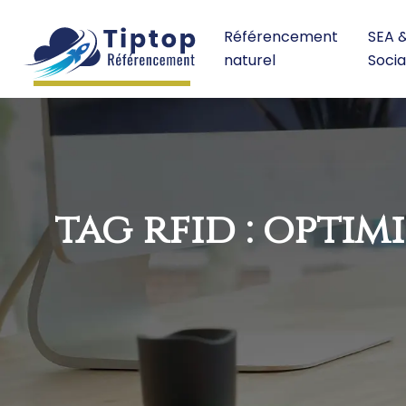
Référencement
SEA 
naturel
Socia
tag rfid : opti