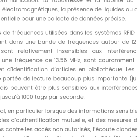
mmunication. La robustesse et la fiabilité du
lectromagnétiques, la présence de liquides ou de 
sentielle pour une collecte de données précise.
es de fréquences utilisées dans les systèmes RFID
rant dans une bande de fréquences autour de 125-
ont relativement insensibles aux interféren
à une fréquence de 13.56 MHz, sont couramment u
et d’identification d’articles en bibliothèque.
e portée de lecture beaucoup plus importante (jus
mais peuvent être plus sensibles aux interférence
re jusqu’à 1000 tags par seconde.
l, en particulier lorsque des informations sensible
 d’authentification mutuelle, et des mesures de
contre les accès non autorisés, l’écoute clandestin