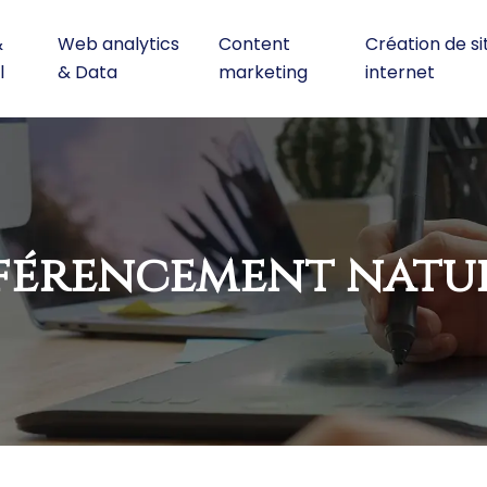
&
Web analytics
Content
Création de si
l
& Data
marketing
internet
férencement natu