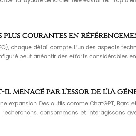
forcer la loyauté de la clientèle existante. Trop d’e
es plus courantes en référencem
), chaque détail compte. L’un des aspects techni
onfiguré peut anéantir des efforts considérables e
il menacé par l’essor de l’IA géné
 pleine expansion. Des outils comme ChatGPT, Bard e
 recherchons, consommons et interagissons avec