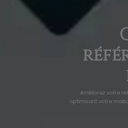
réfé
Améliorez votre ré
optimisant votre mailla