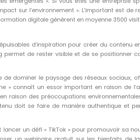
es émergentes ». Si vous êtes une entreprise sp
mpact sur l’environnement ». L’important est de r
ansformation digitale génèrent en moyenne 3500 visi
népuisables d’inspiration pour créer du contenu e
 permet de rester visible et de se positionner 
e de dominer le paysage des réseaux sociaux, of
ne » connaît un essor important en raison de l’ac
 en raison des préoccupations environnementales 
enu doit se faire de manière authentique et perti
ancer un défi « TikTok » pour promouvoir sa nouve
ser un webinaire gratuit sur les bienfaits de la