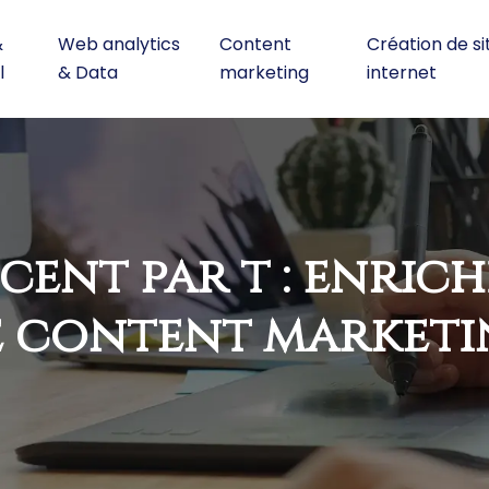
&
Web analytics
Content
Création de si
l
& Data
marketing
internet
nt par t : enrich
 content marketi